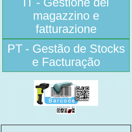
IT - Gestione del
magazzino e
fatturazione
PT - Gestão de Stocks
e Facturação