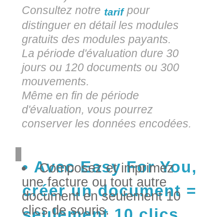
Consultez notre
pour
tarif
distinguer en détail les modules
gratuits des modules payants.
La période d'évaluation dure 30
jours ou 120 documents ou 300
mouvements.
Même en fin de période
d'évaluation, vous pourrez
conserver les données encodées.
Avec Easy For You,
Composez et imprimez
une facture ou tout autre
créer un document =
document en seulement 10
clics de souris.
seulement 10 clics.