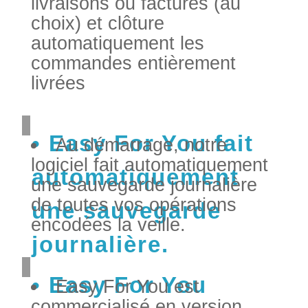
livraisons ou factures (au
choix) et clôture
automatiquement les
commandes entièrement
livrées
Easy For You fait
Au démarrage, notre
logiciel fait automatiquement
automatiquement
une sauvegarde journalière
de toutes vos opérations
une sauvegarde
encodées la veille.
journalière.
Easy For You
Easy For You est
commercialisé en version