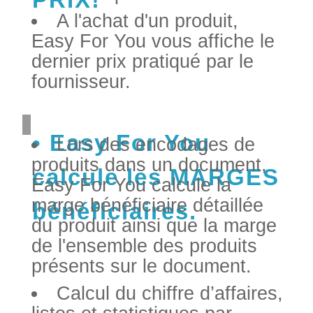
A l'achat d'un produit,
Easy For You vous affiche le
dernier prix pratiqué par le
fournisseur.
Easy For You
Lors des encodages de
produits dans un document,
calcule les MARGES
Easy For You calcule la
marge bénéficiaire détaillée
bénéficiaires.
du produit ainsi que la marge
de l'ensemble des produits
présents sur le document.
Calcul du chiffre d’affaires,