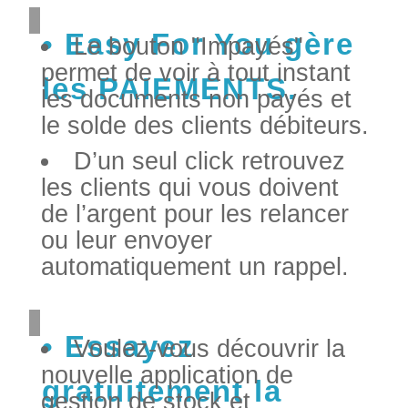
Easy For You gère
Le bouton "Impayés"
permet de voir à tout instant
les PAIEMENTS.
les documents non payés et
le solde des clients débiteurs.
D’un seul click retrouvez
les clients qui vous doivent
de l’argent pour les relancer
ou leur envoyer
automatiquement un rappel.
Essayez
Voulez-vous découvrir la
nouvelle application de
gratuitement la
gestion de stock et