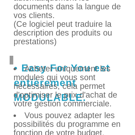
documents dans la langue de
vos clients.
(Ce logiciel peut traduire la
description des produits ou
prestations)
Easy For You est
Acheter uniquement les
modules qui vous sont
entièrement
nécessaires, cela permet
d'optimiser le prix d'achat de
MODULABLE.
votre gestion commerciale.
Vous pouvez adapter les
possibilités du programme en
fonction de votre budget.