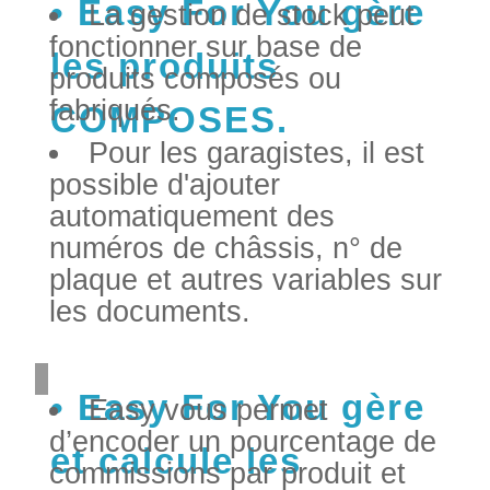
Easy For You gère
La gestion de stock peut
fonctionner sur base de
les produits
produits composés ou
fabriqués.
COMPOSES.
Pour les garagistes, il est
possible d'ajouter
automatiquement des
numéros de châssis, n° de
plaque et autres variables sur
les documents.
Easy For You gère
Easy vous permet
d’encoder un pourcentage de
et calcule les
commissions par produit et