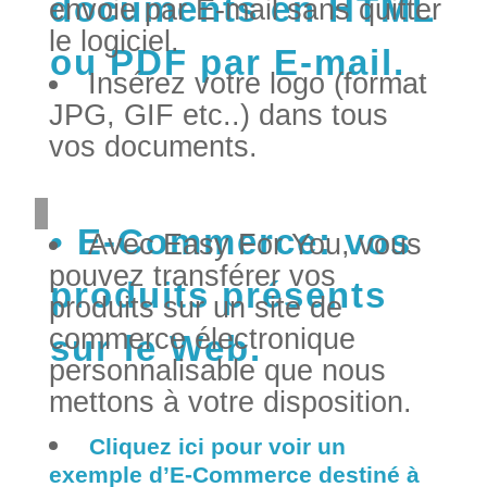
documents en HTML
envoie par E-mail sans quitter
le logiciel.
ou PDF par E-mail.
Insérez votre logo (format
JPG, GIF etc..) dans tous
vos documents.
E-Commerce: vos
Avec Easy For You, vous
pouvez transférer vos
produits présents
produits sur un site de
commerce électronique
sur le Web.
personnalisable que nous
mettons à votre disposition.
Cliquez ici pour voir un
exemple d’E-Commerce destiné à