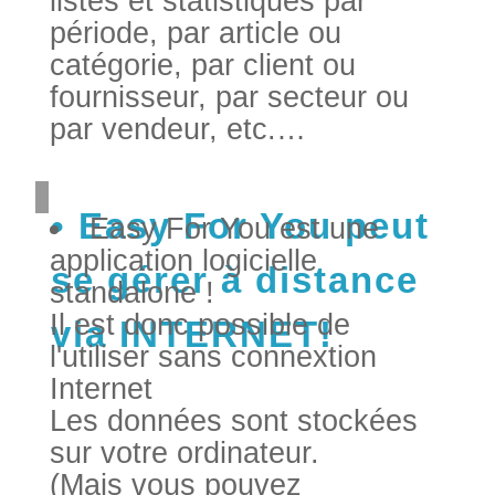
listes et statistiques par
période, par article ou
catégorie, par client ou
fournisseur, par secteur ou
par vendeur, etc.…
Easy For You peut
Easy For You est une
application logicielle
se gérer à distance
standalone !
Il est donc possible de
via INTERNET!
l'utiliser sans connextion
Internet
Les données sont stockées
sur votre ordinateur.
(Mais vous pouvez