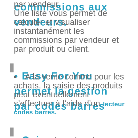
par vendeur.
commissions aux
Une liste vous permet de
vendeurs.
calculer et visualiser
instantanément les
commissions par vendeur et
par produit ou client.
Easy For You
A la vente comme pour les
achats, la saisie des produits
permet la gestion
peut éventuellement
s’effectuer à l’aide d’un
par codes barres
lecteur
codes barres.