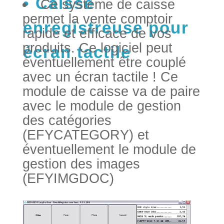
Caisse
Ce système de caisse
permet la vente comptoir
enregistreuse pour
rapide et efficace de vos
produits. Ce logiciel peut
écran tactile
éventuellement être couplé
avec un écran tactile ! Ce
module de caisse va de paire
avec le module de gestion
des catégories
(EFYCATEGORY) et
éventuellement le module de
gestion des images
(EFYIMGDOC)