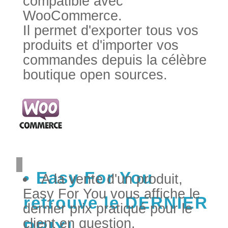
compatible avec
WooCommerce.
Il permet d'exporter tous vos
produits et d'importer vos
commandes depuis la célèbre
boutique open sources.
Easy For You
A la vente d'un produit,
Easy For You vous affiche le
retrouve le DERNIER
dernier prix pratiqué pour le
client en question.
PRIX!