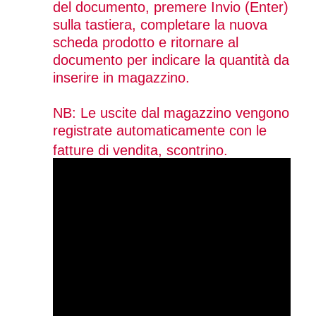
del documento, premere Invio (Enter)
sulla tastiera, completare la nuova
scheda prodotto e ritornare al
documento per indicare la quantità da
inserire in magazzino.
NB: Le uscite dal magazzino vengono
registrate automaticamente con le
fatture di vendita, scontrino.