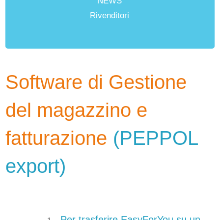
NEWS
Rivenditori
Software di Gestione
del magazzino e
fatturazione
(PEPPOL
export)
Per trasferire EasyForYou su un